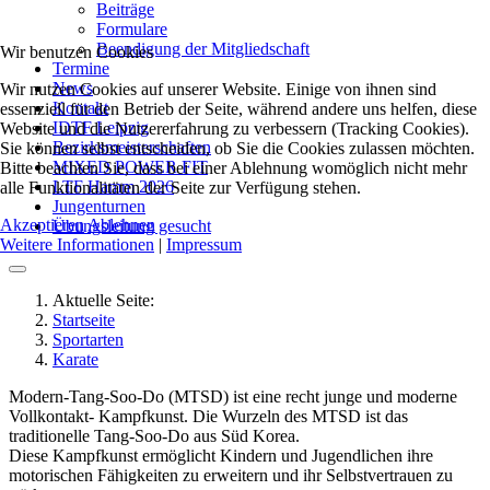
Beiträge
Formulare
Beendigung der Mitgliedschaft
Wir benutzen Cookies
Termine
News
Wir nutzen Cookies auf unserer Website. Einige von ihnen sind
Kontakt
essenziell für den Betrieb der Seite, während andere uns helfen, diese
IDTF Leipzig
Website und die Nutzererfahrung zu verbessern (Tracking Cookies).
Bezirksmeisterschaften
Sie können selbst entscheiden, ob Sie die Cookies zulassen möchten.
MIXED POWER FIT
Bitte beachten Sie, dass bei einer Ablehnung womöglich nicht mehr
LTF Hamm 2026
alle Funktionalitäten der Seite zur Verfügung stehen.
Jungenturnen
Akzeptieren
Ablehnen
Übungsleitung gesucht
Weitere Informationen
|
Impressum
Aktuelle Seite:
Startseite
Sportarten
Karate
Modern-Tang-Soo-Do (MTSD) ist eine recht junge und moderne
Vollkontakt- Kampfkunst. Die Wurzeln des MTSD ist das
traditionelle Tang-Soo-Do aus Süd Korea.
Diese Kampfkunst ermöglicht Kindern und Jugendlichen ihre
motorischen Fähigkeiten zu erweitern und ihr Selbstvertrauen zu