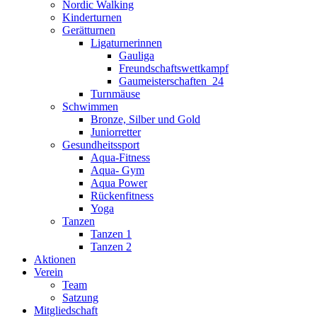
Nordic Walking
Kinderturnen
Gerätturnen
Ligaturnerinnen
Gauliga
Freundschaftswettkampf
Gaumeisterschaften_24
Turnmäuse
Schwimmen
Bronze, Silber und Gold
Juniorretter
Gesundheitssport
Aqua-Fitness
Aqua- Gym
Aqua Power
Rückenfitness
Yoga
Tanzen
Tanzen 1
Tanzen 2
Aktionen
Verein
Team
Satzung
Mitgliedschaft