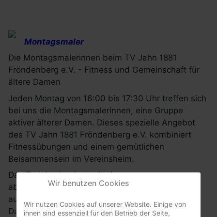
Montagsmaler
Die Montagsmalerinnen beim TV Jahn 1881
Fröndenberg e.V. - Fitness und Gemeinschaft für
ältere Damen
Jeden Montag von 16:00 bis 17:30 Uhr treffen sich
bei uns die Montagsmalerinnen, eine Gruppe
aktiver älterer Damen. Dieses spezielle Angebot
des TV Jahn 1881 Fröndenberg e.V. kombiniert
Fitnessübungen und einem gemütlichen
Beisammensein im Vereinsheim.
Das Training beginnt mit einer
Wir benutzen Cookies
abwechslungsreichen Fitnessstunde, die speziell
auf die Bedürfnisse und Möglichkeiten älterer
Wir nutzen Cookies auf unserer Website. Einige von
Damen abgestimmt ist. Unter Anleitung unserer
ihnen sind essenziell für den Betrieb der Seite,